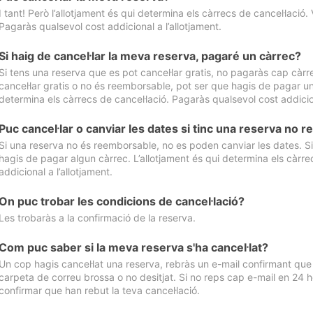
I tant! Però l’allotjament és qui determina els càrrecs de cancel·lació. 
Pagaràs qualsevol cost addicional a l’allotjament.
Si haig de cancel·lar la meva reserva, pagaré un càrrec?
Si tens una reserva que es pot cancel·lar gratis, no pagaràs cap càrrec
cancel·lar gratis o no és reemborsable, pot ser que hagis de pagar un 
determina els càrrecs de cancel·lació. Pagaràs qualsevol cost addicion
Puc cancel·lar o canviar les dates si tinc una reserva no
Si una reserva no és reemborsable, no es poden canviar les dates. Si 
hagis de pagar algun càrrec. L’allotjament és qui determina els càrre
addicional a l’allotjament.
On puc trobar les condicions de cancel·lació?
Les trobaràs a la confirmació de la reserva.
Com puc saber si la meva reserva s'ha cancel·lat?
Un cop hagis cancel·lat una reserva, rebràs un e-mail confirmant que s’
carpeta de correu brossa o no desitjat. Si no reps cap e-mail en 24 h
confirmar que han rebut la teva cancel·lació.