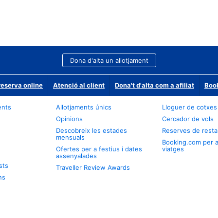
Dona d'alta un allotjament
reserva online
Atenció al client
Dona't d'alta com a afiliat
Book
ents
Allotjaments únics
Lloguer de cotxes
Opinions
Cercador de vols
Descobreix les estades
Reserves de resta
mensuals
Booking.com per 
Ofertes per a festius i dates
viatges
assenyalades
sts
Traveller Review Awards
ns