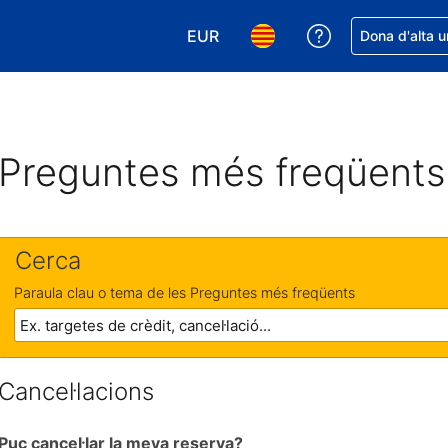
EUR
Rep ajuda amb 
Dona d'alta u
Tria la moneda. La moneda actual
Tria l'idioma. L'idioma act
Preguntes més freqüents
Cerca
Paraula clau o tema de les Preguntes més freqüents
Cancel·lacions
Puc cancel·lar la meva reserva?