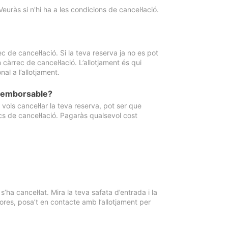
Veuràs si n'hi ha a les condicions de cancel·lació.
 de cancel·lació. Si la teva reserva ja no es pot
càrrec de cancel·lació. L’allotjament és qui
al a l’allotjament.
 reemborsable?
vols cancel·lar la teva reserva, pot ser que
cs de cancel·lació. Pagaràs qualsevol cost
ha cancel·lat. Mira la teva safata d’entrada i la
ores, posa’t en contacte amb l’allotjament per