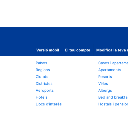
Versió mòbil
El teu compte
Modifica la teva 
Països
Cases i apartam
Regions
Apartaments
Ciutats
Resorts
Districtes
Vil·les
Aeroports
Albergs
Hotels
Bed and breakfa
Llocs d'interès
Hostals i pensio