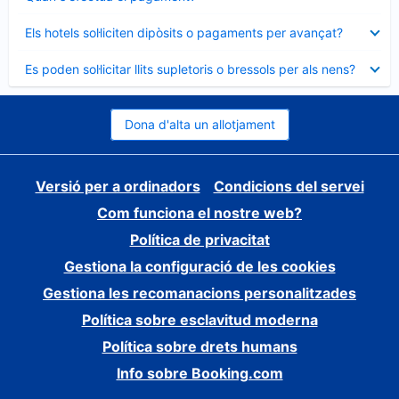
tancat
Element
Els hotels sol·liciten dipòsits o pagaments per avançat?
tancat
Element
Es poden sol·licitar llits supletoris o bressols per als nens?
tancat
Dona d'alta un allotjament
Versió per a ordinadors
Condicions del servei
Com funciona el nostre web?
Política de privacitat
Gestiona la configuració de les cookies
Gestiona les recomanacions personalitzades
Política sobre esclavitud moderna
Política sobre drets humans
Info sobre Booking.com