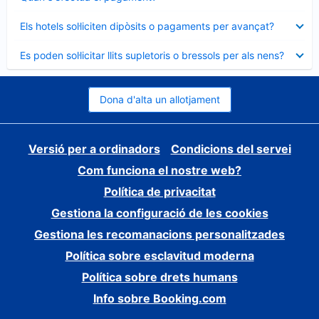
tancat
Element
Els hotels sol·liciten dipòsits o pagaments per avançat?
tancat
Element
Es poden sol·licitar llits supletoris o bressols per als nens?
tancat
Dona d'alta un allotjament
Versió per a ordinadors
Condicions del servei
Com funciona el nostre web?
Política de privacitat
Gestiona la configuració de les cookies
Gestiona les recomanacions personalitzades
Política sobre esclavitud moderna
Política sobre drets humans
Info sobre Booking.com