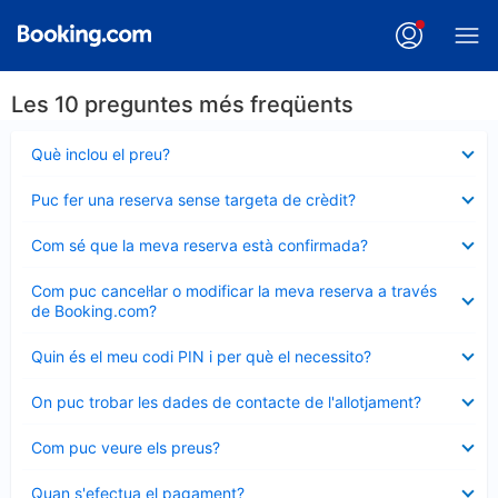
Les 10 preguntes més freqüents
Element
Què inclou el preu?
tancat
Element
Puc fer una reserva sense targeta de crèdit?
tancat
Element
Com sé que la meva reserva està confirmada?
tancat
Element
Com puc cancel·lar o modificar la meva reserva a través
tancat
de Booking.com?
Element
Quin és el meu codi PIN i per què el necessito?
tancat
Element
On puc trobar les dades de contacte de l'allotjament?
tancat
Element
Com puc veure els preus?
tancat
Element
Quan s'efectua el pagament?