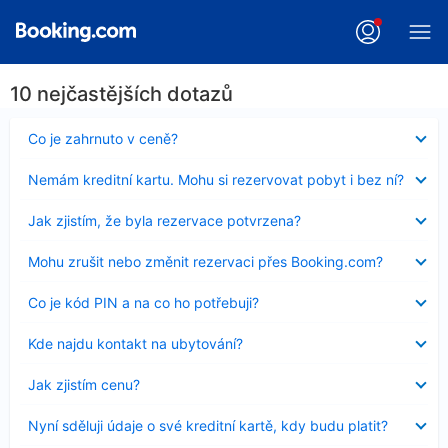
10 nejčastějších dotazů
Obsah
Co je zahrnuto v ceně?
byl
skryt
Obsah
Nemám kreditní kartu. Mohu si rezervovat pobyt i bez ní?
byl
skryt
Obsah
Jak zjistím, že byla rezervace potvrzena?
byl
skryt
Obsah
Mohu zrušit nebo změnit rezervaci přes Booking.com?
byl
skryt
Obsah
Co je kód PIN a na co ho potřebuji?
byl
skryt
Obsah
Kde najdu kontakt na ubytování?
byl
skryt
Obsah
Jak zjistím cenu?
byl
skryt
Obsah
Nyní sděluji údaje o své kreditní kartě, kdy budu platit?
byl