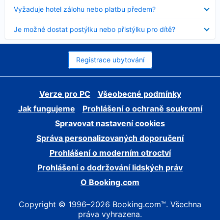
skryt
Obsah
Vyžaduje hotel zálohu nebo platbu předem?
byl
skryt
Obsah
Je možné dostat postýlku nebo přistýlku pro dítě?
byl
skryt
Registrace ubytování
Verze pro PC
Všeobecné podmínky
Jak fungujeme
Prohlášení o ochraně soukromí
Spravovat nastavení cookies
Správa personalizovaných doporučení
Prohlášení o moderním otroctví
Prohlášení o dodržování lidských práv
O Booking.com
Copyright © 1996–2026 Booking.com™. Všechna
práva vyhrazena.