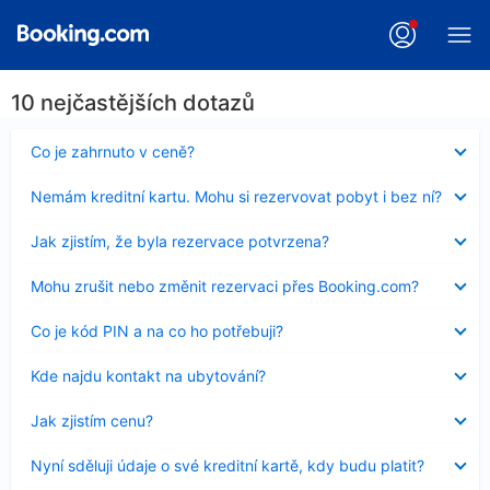
10 nejčastějších dotazů
Obsah
Co je zahrnuto v ceně?
byl
skryt
Obsah
Nemám kreditní kartu. Mohu si rezervovat pobyt i bez ní?
byl
skryt
Obsah
Jak zjistím, že byla rezervace potvrzena?
byl
skryt
Obsah
Mohu zrušit nebo změnit rezervaci přes Booking.com?
byl
skryt
Obsah
Co je kód PIN a na co ho potřebuji?
byl
skryt
Obsah
Kde najdu kontakt na ubytování?
byl
skryt
Obsah
Jak zjistím cenu?
byl
skryt
Obsah
Nyní sděluji údaje o své kreditní kartě, kdy budu platit?
byl