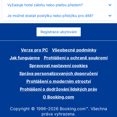
skryt
Obsah
Vyžaduje hotel zálohu nebo platbu předem?
byl
skryt
Obsah
Je možné dostat postýlku nebo přistýlku pro dítě?
byl
skryt
Registrace ubytování
Verze pro PC
Všeobecné podmínky
Jak fungujeme
Prohlášení o ochraně soukromí
Spravovat nastavení cookies
Správa personalizovaných doporučení
Prohlášení o moderním otroctví
Prohlášení o dodržování lidských práv
O Booking.com
Copyright © 1996–2026 Booking.com™. Všechna
práva vyhrazena.