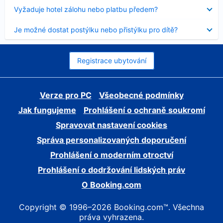
skryt
Obsah
Vyžaduje hotel zálohu nebo platbu předem?
byl
skryt
Obsah
Je možné dostat postýlku nebo přistýlku pro dítě?
byl
skryt
Registrace ubytování
Verze pro PC
Všeobecné podmínky
Jak fungujeme
Prohlášení o ochraně soukromí
Spravovat nastavení cookies
Správa personalizovaných doporučení
Prohlášení o moderním otroctví
Prohlášení o dodržování lidských práv
O Booking.com
Copyright © 1996–2026 Booking.com™. Všechna
práva vyhrazena.