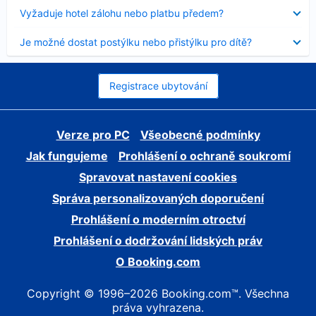
skryt
Obsah
Vyžaduje hotel zálohu nebo platbu předem?
byl
skryt
Obsah
Je možné dostat postýlku nebo přistýlku pro dítě?
byl
skryt
Registrace ubytování
Verze pro PC
Všeobecné podmínky
Jak fungujeme
Prohlášení o ochraně soukromí
Spravovat nastavení cookies
Správa personalizovaných doporučení
Prohlášení o moderním otroctví
Prohlášení o dodržování lidských práv
O Booking.com
Copyright © 1996–2026 Booking.com™. Všechna
práva vyhrazena.