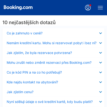
10 nejčastějších dotazů
Obsah
Co je zahrnuto v ceně?
byl
skryt
Obsah
Nemám kreditní kartu. Mohu si rezervovat pobyt i bez ní?
byl
skryt
Obsah
Jak zjistím, že byla rezervace potvrzena?
byl
skryt
Obsah
Mohu zrušit nebo změnit rezervaci přes Booking.com?
byl
skryt
Obsah
Co je kód PIN a na co ho potřebuji?
byl
skryt
Obsah
Kde najdu kontakt na ubytování?
byl
skryt
Obsah
Jak zjistím cenu?
byl
skryt
Obsah
Nyní sděluji údaje o své kreditní kartě, kdy budu platit?
byl