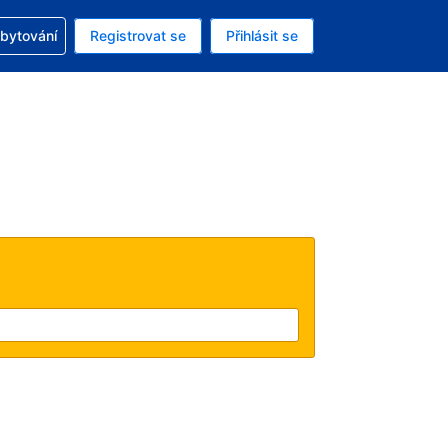
zervací
ubytování
Registrovat se
Přihlásit se
ná měna: Česká koruna
ě zvolený jazyk: V češtině