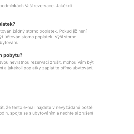
podmínkách Vaší rezervace. Jakékoli
platek?
ován žádný storno poplatek. Pokud již není
t účtován storno poplatek. Výši storno
ubytování.
n pobytu?
svou nevratnou rezervaci zrušit, mohou Vám být
í a jakékoli poplatky zaplatíte přímo ubytování.
át, že tento e-mail najdete v nevyžádané poště
in, spojte se s ubytováním a nechte si zrušení