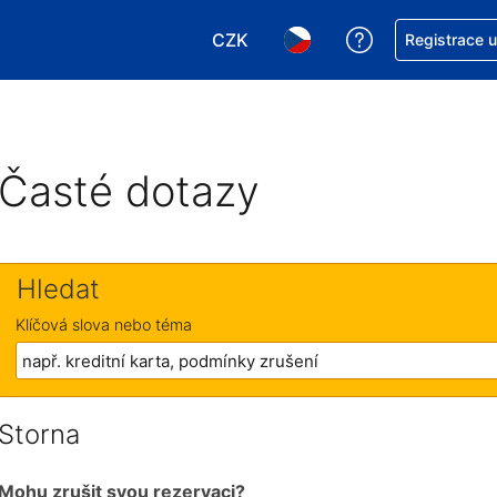
CZK
Asistence s re
Registrace 
Vyberte si měnu. Aktuálně zvole
Vyberte si jazyk. Aktuáln
Časté dotazy
Hledat
Klíčová slova nebo téma
Storna
Mohu zrušit svou rezervaci?