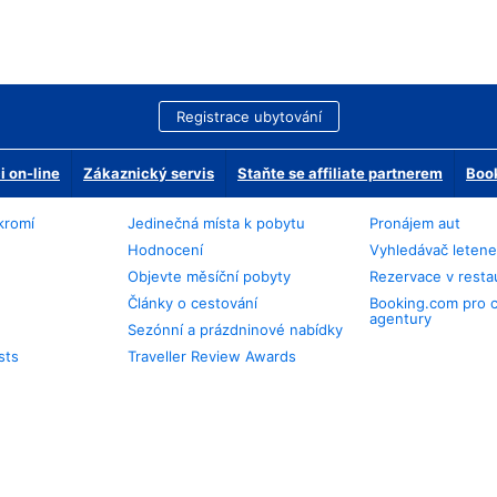
Registrace ubytování
 on-line
Zákaznický servis
Staňte se affiliate partnerem
Book
kromí
Jedinečná místa k pobytu
Pronájem aut
Hodnocení
Vyhledávač leten
Objevte měsíční pobyty
Rezervace v resta
Články o cestování
Booking.com pro 
agentury
Sezónní a prázdninové nabídky
sts
Traveller Review Awards