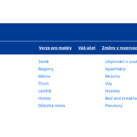
Verze pro mobily
Váš účet
Změny v rezervaci
Země
Ubytování v sou
Regiony
Apartmány
Města
Rezorty
Čtvrti
Vily
Letiště
Hostely
Hotely
Bed and breakfa
Důležitá místa
Penziony