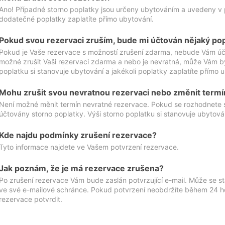
Ano! Případné storno poplatky jsou určeny ubytováním a uvedeny v 
dodatečné poplatky zaplatíte přímo ubytování.
Pokud svou rezervaci zruším, bude mi účtován nějaký po
Pokud je Vaše rezervace s možností zrušení zdarma, nebude Vám účt
možné zrušit Vaši rezervaci zdarma a nebo je nevratná, může Vám bý
poplatku si stanovuje ubytování a jakékoli poplatky zaplatíte přímo 
Mohu zrušit svou nevratnou rezervaci nebo změnit termí
Není možné měnit termín nevratné rezervace. Pokud se rozhodnete 
účtovány storno poplatky. Výši storno poplatku si stanovuje ubytován
Kde najdu podmínky zrušení rezervace?
Tyto informace najdete ve Vašem potvrzení rezervace.
Jak poznám, že je má rezervace zrušena?
Po zrušení rezervace Vám bude zaslán potvrzující e-mail. Může se st
ve své e-mailové schránce. Pokud potvrzení neobdržíte během 24 hod
rezervace potvrdit.