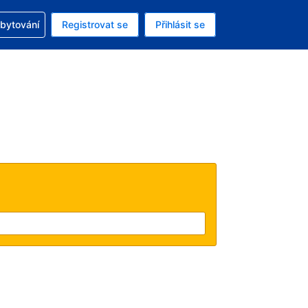
zervací
ubytování
Registrovat se
Přihlásit se
ná měna: Česká koruna
ě zvolený jazyk: V češtině