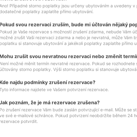
Ano! Případné storno poplatky jsou určeny ubytováním a uvedeny v 
dodatečné poplatky zaplatíte přímo ubytování.
Pokud svou rezervaci zruším, bude mi účtován nějaký po
Pokud je Vaše rezervace s možností zrušení zdarma, nebude Vám účt
možné zrušit Vaši rezervaci zdarma a nebo je nevratná, může Vám bý
poplatku si stanovuje ubytování a jakékoli poplatky zaplatíte přímo 
Mohu zrušit svou nevratnou rezervaci nebo změnit termí
Není možné měnit termín nevratné rezervace. Pokud se rozhodnete 
účtovány storno poplatky. Výši storno poplatku si stanovuje ubytován
Kde najdu podmínky zrušení rezervace?
Tyto informace najdete ve Vašem potvrzení rezervace.
Jak poznám, že je má rezervace zrušena?
Po zrušení rezervace Vám bude zaslán potvrzující e-mail. Může se st
ve své e-mailové schránce. Pokud potvrzení neobdržíte během 24 hod
rezervace potvrdit.