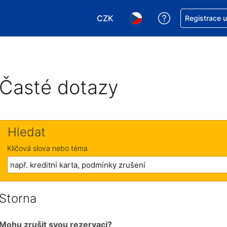
CZK
Asistence s re
Registrace 
Vyberte si měnu. Aktuálně zvole
Vyberte si jazyk. Aktuáln
Časté dotazy
Hledat
Klíčová slova nebo téma
Storna
Mohu zrušit svou rezervaci?