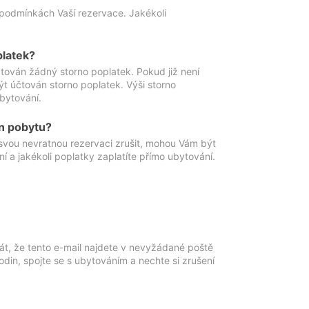
podmínkách Vaší rezervace. Jakékoli
platek?
ován žádný storno poplatek. Pokud již není
t účtován storno poplatek. Výši storno
ubytování.
n pobytu?
svou nevratnou rezervaci zrušit, mohou Vám být
í a jakékoli poplatky zaplatíte přímo ubytování.
át, že tento e-mail najdete v nevyžádané poště
in, spojte se s ubytováním a nechte si zrušení