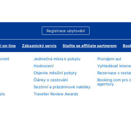
Registrace ubytování
 on-line
Zákaznický servis
Staňte se affiliate partnerem
Book
kromí
Jedinečná místa k pobytu
Pronájem aut
Hodnocení
Vyhledávač leten
Objevte měsíční pobyty
Rezervace v resta
Články o cestování
Booking.com pro 
agentury
Sezónní a prázdninové nabídky
sts
Traveller Review Awards