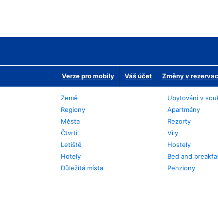
Verze pro mobily
Váš účet
Změny v rezervaci
Země
Ubytování v sou
Regiony
Apartmány
Města
Rezorty
Čtvrti
Vily
Letiště
Hostely
Hotely
Bed and breakfa
Důležitá místa
Penziony