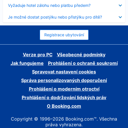
skryt
Obsah
Vyžaduje hotel zálohu nebo platbu předem?
byl
skryt
Obsah
Je možné dostat postýlku nebo přistýlku pro dítě?
byl
skryt
Registrace ubytování
Verze pro PC
Všeobecné podmínky
Jak fungujeme
Prohlášení o ochraně soukromí
Spravovat nastavení cookies
Správa personalizovaných doporučení
Prohlášení o moderním otroctví
Prohlášení o dodržování lidských práv
O Booking.com
Copyright © 1996–2026 Booking.com™. Všechna
práva vyhrazena.