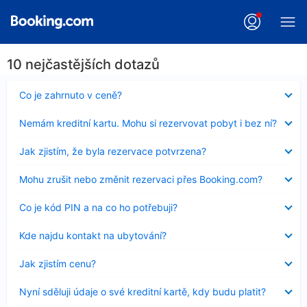
10 nejčastějších dotazů
Obsah
Co je zahrnuto v ceně?
byl
skryt
Obsah
Nemám kreditní kartu. Mohu si rezervovat pobyt i bez ní?
byl
skryt
Obsah
Jak zjistím, že byla rezervace potvrzena?
byl
skryt
Obsah
Mohu zrušit nebo změnit rezervaci přes Booking.com?
byl
skryt
Obsah
Co je kód PIN a na co ho potřebuji?
byl
skryt
Obsah
Kde najdu kontakt na ubytování?
byl
skryt
Obsah
Jak zjistím cenu?
byl
skryt
Obsah
Nyní sděluji údaje o své kreditní kartě, kdy budu platit?
byl