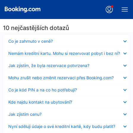
10 nejčastějších dotazů
Obsah
Co je zahrnuto v ceně?
byl
skryt
Obsah
Nemám kreditní kartu. Mohu si rezervovat pobyt i bez ní?
byl
skryt
Obsah
Jak zjistím, že byla rezervace potvrzena?
byl
skryt
Obsah
Mohu zrušit nebo změnit rezervaci přes Booking.com?
byl
skryt
Obsah
Co je kód PIN a na co ho potřebuji?
byl
skryt
Obsah
Kde najdu kontakt na ubytování?
byl
skryt
Obsah
Jak zjistím cenu?
byl
skryt
Obsah
Nyní sděluji údaje o své kreditní kartě, kdy budu platit?
byl