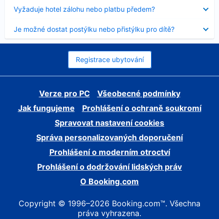
skryt
Obsah
Vyžaduje hotel zálohu nebo platbu předem?
byl
skryt
Obsah
Je možné dostat postýlku nebo přistýlku pro dítě?
byl
skryt
Registrace ubytování
Verze pro PC
Všeobecné podmínky
Jak fungujeme
Prohlášení o ochraně soukromí
Spravovat nastavení cookies
Správa personalizovaných doporučení
Prohlášení o moderním otroctví
Prohlášení o dodržování lidských práv
O Booking.com
Copyright © 1996–2026 Booking.com™. Všechna
práva vyhrazena.