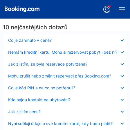
10 nejčastějších dotazů
Obsah
Co je zahrnuto v ceně?
byl
skryt
Obsah
Nemám kreditní kartu. Mohu si rezervovat pobyt i bez ní?
byl
skryt
Obsah
Jak zjistím, že byla rezervace potvrzena?
byl
skryt
Obsah
Mohu zrušit nebo změnit rezervaci přes Booking.com?
byl
skryt
Obsah
Co je kód PIN a na co ho potřebuji?
byl
skryt
Obsah
Kde najdu kontakt na ubytování?
byl
skryt
Obsah
Jak zjistím cenu?
byl
skryt
Obsah
Nyní sděluji údaje o své kreditní kartě, kdy budu platit?
byl