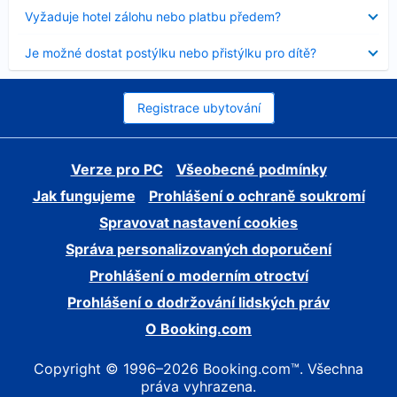
skryt
Obsah
Vyžaduje hotel zálohu nebo platbu předem?
byl
skryt
Obsah
Je možné dostat postýlku nebo přistýlku pro dítě?
byl
skryt
Registrace ubytování
Verze pro PC
Všeobecné podmínky
Jak fungujeme
Prohlášení o ochraně soukromí
Spravovat nastavení cookies
Správa personalizovaných doporučení
Prohlášení o moderním otroctví
Prohlášení o dodržování lidských práv
O Booking.com
Copyright © 1996–2026 Booking.com™. Všechna
práva vyhrazena.