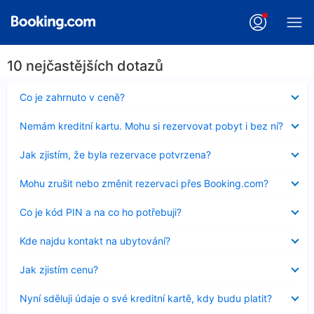
10 nejčastějších dotazů
Obsah
Co je zahrnuto v ceně?
byl
skryt
Obsah
Nemám kreditní kartu. Mohu si rezervovat pobyt i bez ní?
byl
skryt
Obsah
Jak zjistím, že byla rezervace potvrzena?
byl
skryt
Obsah
Mohu zrušit nebo změnit rezervaci přes Booking.com?
byl
skryt
Obsah
Co je kód PIN a na co ho potřebuji?
byl
skryt
Obsah
Kde najdu kontakt na ubytování?
byl
skryt
Obsah
Jak zjistím cenu?
byl
skryt
Obsah
Nyní sděluji údaje o své kreditní kartě, kdy budu platit?
byl