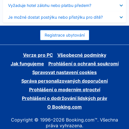
skryt
Obsah
Vyžaduje hotel zálohu nebo platbu předem?
byl
skryt
Obsah
Je možné dostat postýlku nebo přistýlku pro dítě?
byl
skryt
Registrace ubytování
Verze pro PC
Všeobecné podmínky
Jak fungujeme
Prohlášení o ochraně soukromí
Spravovat nastavení cookies
Správa personalizovaných doporučení
Prohlášení o moderním otroctví
Prohlášení o dodržování lidských práv
O Booking.com
Copyright © 1996–2026 Booking.com™. Všechna
práva vyhrazena.