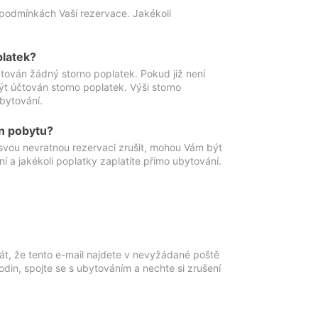
podmínkách Vaší rezervace. Jakékoli
platek?
ován žádný storno poplatek. Pokud již není
t účtován storno poplatek. Výši storno
ubytování.
n pobytu?
svou nevratnou rezervaci zrušit, mohou Vám být
í a jakékoli poplatky zaplatíte přímo ubytování.
át, že tento e-mail najdete v nevyžádané poště
in, spojte se s ubytováním a nechte si zrušení