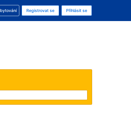
zervací
ubytování
Registrovat se
Přihlásit se
ná měna: Česká koruna
ě zvolený jazyk: V češtině