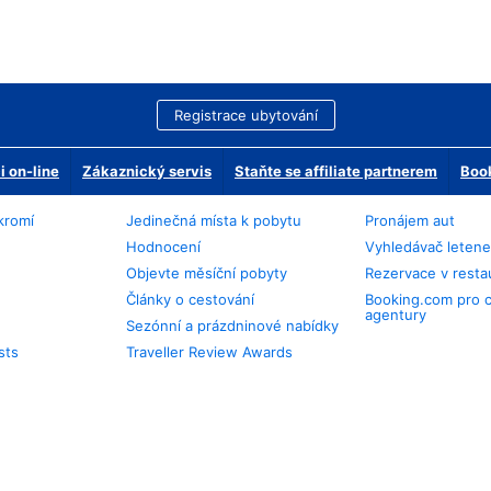
Registrace ubytování
 on-line
Zákaznický servis
Staňte se affiliate partnerem
Book
kromí
Jedinečná místa k pobytu
Pronájem aut
Hodnocení
Vyhledávač leten
Objevte měsíční pobyty
Rezervace v resta
Články o cestování
Booking.com pro 
agentury
Sezónní a prázdninové nabídky
sts
Traveller Review Awards