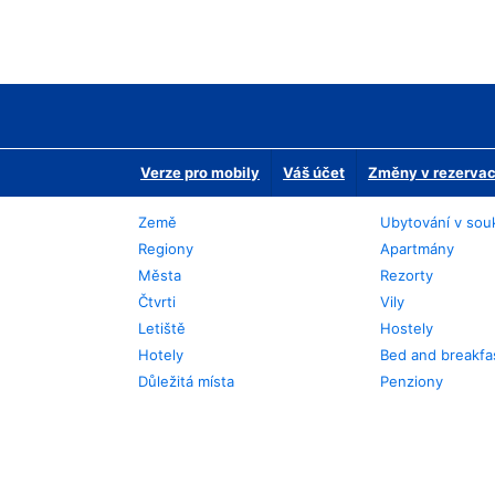
Verze pro mobily
Váš účet
Změny v rezervaci
Země
Ubytování v sou
Regiony
Apartmány
Města
Rezorty
Čtvrti
Vily
Letiště
Hostely
Hotely
Bed and breakfa
Důležitá místa
Penziony