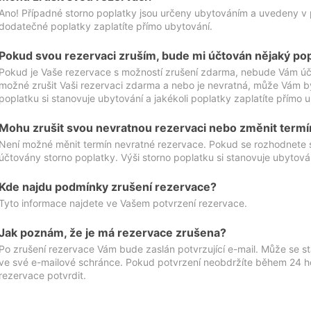
Ano! Případné storno poplatky jsou určeny ubytováním a uvedeny v 
dodatečné poplatky zaplatíte přímo ubytování.
Pokud svou rezervaci zruším, bude mi účtován nějaký po
Pokud je Vaše rezervace s možností zrušení zdarma, nebude Vám účt
možné zrušit Vaši rezervaci zdarma a nebo je nevratná, může Vám bý
poplatku si stanovuje ubytování a jakékoli poplatky zaplatíte přímo 
Mohu zrušit svou nevratnou rezervaci nebo změnit termí
Není možné měnit termín nevratné rezervace. Pokud se rozhodnete 
účtovány storno poplatky. Výši storno poplatku si stanovuje ubytován
Kde najdu podmínky zrušení rezervace?
Tyto informace najdete ve Vašem potvrzení rezervace.
Jak poznám, že je má rezervace zrušena?
Po zrušení rezervace Vám bude zaslán potvrzující e-mail. Může se st
ve své e-mailové schránce. Pokud potvrzení neobdržíte během 24 hod
rezervace potvrdit.