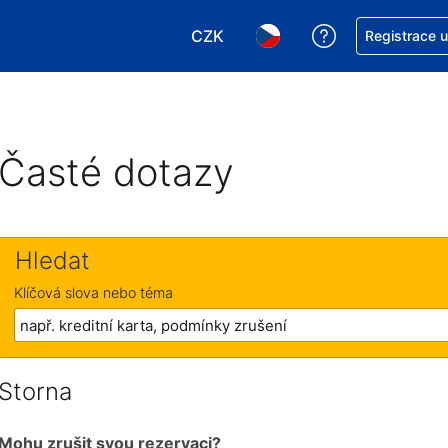
CZK
Asistence s re
Registrace 
Vyberte si měnu. Aktuálně zvole
Vyberte si jazyk. Aktuáln
Časté dotazy
Hledat
Klíčová slova nebo téma
Storna
Mohu zrušit svou rezervaci?