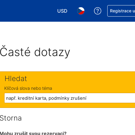
USD
Asistence s re
Registrace 
Vyberte si měnu. Aktuálně zvolen
Vyberte si jazyk. Aktuáln
Časté dotazy
Hledat
Klíčová slova nebo téma
Storna
Mohu zrušit svou rezervaci?