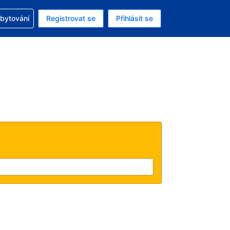
zervací
ubytování
Registrovat se
Přihlásit se
á měna: Americký dolar
ě zvolený jazyk: V češtině