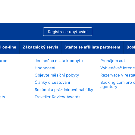
Registrace ubytování
 on-line
Zákaznický servis
Staňte se affiliate partnerem
Book
kromí
Jedinečná místa k pobytu
Pronájem aut
Hodnocení
Vyhledávač leten
Objevte měsíční pobyty
Rezervace v resta
Články o cestování
Booking.com pro 
agentury
Sezónní a prázdninové nabídky
sts
Traveller Review Awards