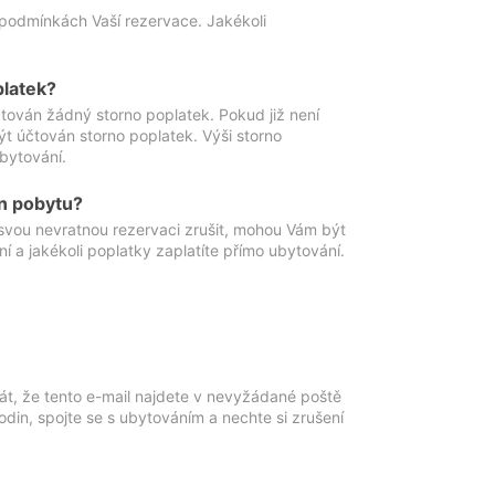
podmínkách Vaší rezervace. Jakékoli
platek?
ován žádný storno poplatek. Pokud již není
t účtován storno poplatek. Výši storno
ubytování.
n pobytu?
svou nevratnou rezervaci zrušit, mohou Vám být
í a jakékoli poplatky zaplatíte přímo ubytování.
át, že tento e-mail najdete v nevyžádané poště
in, spojte se s ubytováním a nechte si zrušení