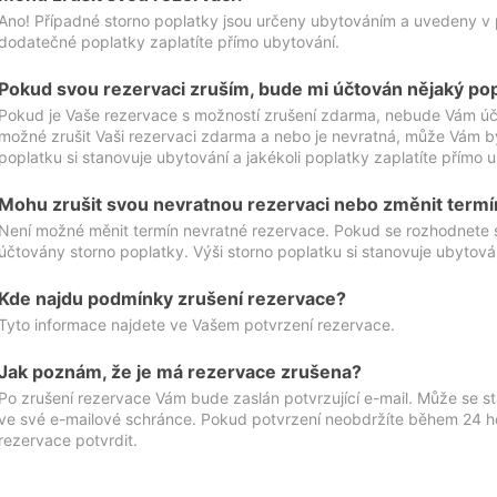
Ano! Případné storno poplatky jsou určeny ubytováním a uvedeny v 
dodatečné poplatky zaplatíte přímo ubytování.
Pokud svou rezervaci zruším, bude mi účtován nějaký po
Pokud je Vaše rezervace s možností zrušení zdarma, nebude Vám účt
možné zrušit Vaši rezervaci zdarma a nebo je nevratná, může Vám bý
poplatku si stanovuje ubytování a jakékoli poplatky zaplatíte přímo 
Mohu zrušit svou nevratnou rezervaci nebo změnit termí
Není možné měnit termín nevratné rezervace. Pokud se rozhodnete 
účtovány storno poplatky. Výši storno poplatku si stanovuje ubytován
Kde najdu podmínky zrušení rezervace?
Tyto informace najdete ve Vašem potvrzení rezervace.
Jak poznám, že je má rezervace zrušena?
Po zrušení rezervace Vám bude zaslán potvrzující e-mail. Může se st
ve své e-mailové schránce. Pokud potvrzení neobdržíte během 24 hod
rezervace potvrdit.