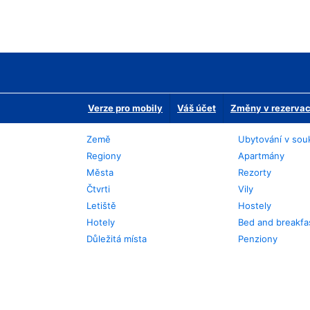
Verze pro mobily
Váš účet
Změny v rezervaci
Země
Ubytování v sou
Regiony
Apartmány
Města
Rezorty
Čtvrti
Vily
Letiště
Hostely
Hotely
Bed and breakfa
Důležitá místa
Penziony