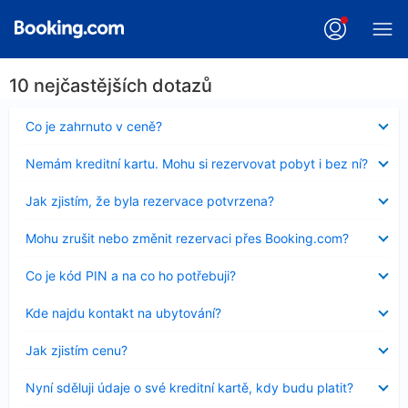
10 nejčastějších dotazů
Obsah
Co je zahrnuto v ceně?
byl
skryt
Obsah
Nemám kreditní kartu. Mohu si rezervovat pobyt i bez ní?
byl
skryt
Obsah
Jak zjistím, že byla rezervace potvrzena?
byl
skryt
Obsah
Mohu zrušit nebo změnit rezervaci přes Booking.com?
byl
skryt
Obsah
Co je kód PIN a na co ho potřebuji?
byl
skryt
Obsah
Kde najdu kontakt na ubytování?
byl
skryt
Obsah
Jak zjistím cenu?
byl
skryt
Obsah
Nyní sděluji údaje o své kreditní kartě, kdy budu platit?
byl