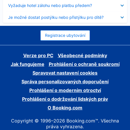
skryt
Obsah
Vyžaduje hotel zálohu nebo platbu předem?
byl
skryt
Obsah
Je možné dostat postýlku nebo přistýlku pro dítě?
byl
skryt
Registrace ubytování
Verze pro PC
Všeobecné podmínky
Jak fungujeme
Prohlášení o ochraně soukromí
Spravovat nastavení cookies
Správa personalizovaných doporučení
Prohlášení o moderním otroctví
Prohlášení o dodržování lidských práv
O Booking.com
Copyright © 1996–2026 Booking.com™. Všechna
práva vyhrazena.