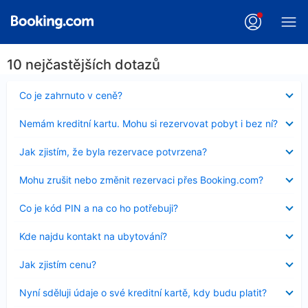
10 nejčastějších dotazů
Obsah
Co je zahrnuto v ceně?
byl
skryt
Obsah
Nemám kreditní kartu. Mohu si rezervovat pobyt i bez ní?
byl
skryt
Obsah
Jak zjistím, že byla rezervace potvrzena?
byl
skryt
Obsah
Mohu zrušit nebo změnit rezervaci přes Booking.com?
byl
skryt
Obsah
Co je kód PIN a na co ho potřebuji?
byl
skryt
Obsah
Kde najdu kontakt na ubytování?
byl
skryt
Obsah
Jak zjistím cenu?
byl
skryt
Obsah
Nyní sděluji údaje o své kreditní kartě, kdy budu platit?
byl