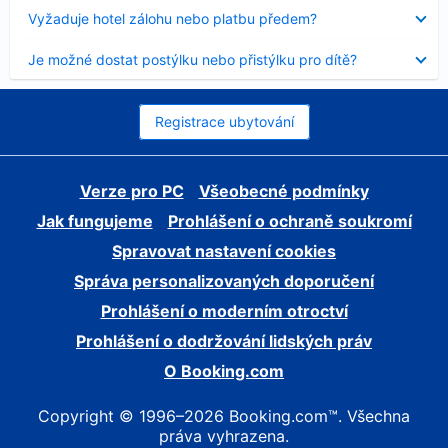
skryt
Obsah
Vyžaduje hotel zálohu nebo platbu předem?
byl
skryt
Obsah
Je možné dostat postýlku nebo přistýlku pro dítě?
byl
skryt
Registrace ubytování
Verze pro PC
Všeobecné podmínky
Jak fungujeme
Prohlášení o ochraně soukromí
Spravovat nastavení cookies
Správa personalizovaných doporučení
Prohlášení o moderním otroctví
Prohlášení o dodržování lidských práv
O Booking.com
Copyright © 1996–2026 Booking.com™. Všechna
práva vyhrazena.