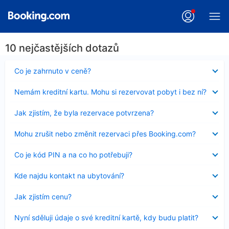
10 nejčastějších dotazů
Obsah
Co je zahrnuto v ceně?
byl
skryt
Obsah
Nemám kreditní kartu. Mohu si rezervovat pobyt i bez ní?
byl
skryt
Obsah
Jak zjistím, že byla rezervace potvrzena?
byl
skryt
Obsah
Mohu zrušit nebo změnit rezervaci přes Booking.com?
byl
skryt
Obsah
Co je kód PIN a na co ho potřebuji?
byl
skryt
Obsah
Kde najdu kontakt na ubytování?
byl
skryt
Obsah
Jak zjistím cenu?
byl
skryt
Obsah
Nyní sděluji údaje o své kreditní kartě, kdy budu platit?
byl