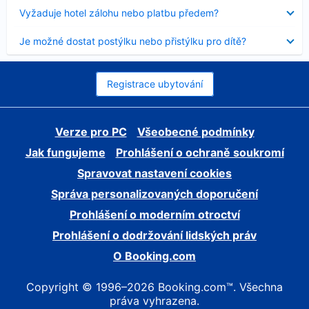
skryt
Obsah
Vyžaduje hotel zálohu nebo platbu předem?
byl
skryt
Obsah
Je možné dostat postýlku nebo přistýlku pro dítě?
byl
skryt
Registrace ubytování
Verze pro PC
Všeobecné podmínky
Jak fungujeme
Prohlášení o ochraně soukromí
Spravovat nastavení cookies
Správa personalizovaných doporučení
Prohlášení o moderním otroctví
Prohlášení o dodržování lidských práv
O Booking.com
Copyright © 1996–2026 Booking.com™. Všechna
práva vyhrazena.