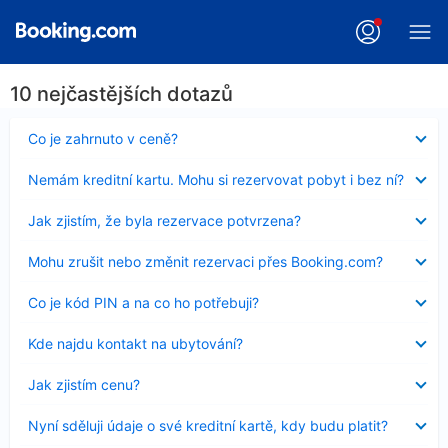
10 nejčastějších dotazů
Obsah
Co je zahrnuto v ceně?
byl
skryt
Obsah
Nemám kreditní kartu. Mohu si rezervovat pobyt i bez ní?
byl
skryt
Obsah
Jak zjistím, že byla rezervace potvrzena?
byl
skryt
Obsah
Mohu zrušit nebo změnit rezervaci přes Booking.com?
byl
skryt
Obsah
Co je kód PIN a na co ho potřebuji?
byl
skryt
Obsah
Kde najdu kontakt na ubytování?
byl
skryt
Obsah
Jak zjistím cenu?
byl
skryt
Obsah
Nyní sděluji údaje o své kreditní kartě, kdy budu platit?
byl