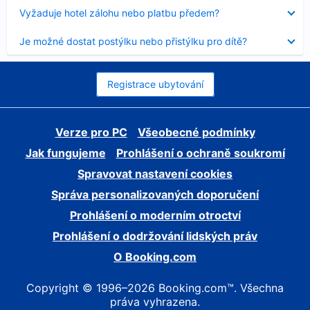
skryt
Obsah
Vyžaduje hotel zálohu nebo platbu předem?
byl
skryt
Obsah
Je možné dostat postýlku nebo přistýlku pro dítě?
byl
skryt
Registrace ubytování
Verze pro PC
Všeobecné podmínky
Jak fungujeme
Prohlášení o ochraně soukromí
Spravovat nastavení cookies
Správa personalizovaných doporučení
Prohlášení o moderním otroctví
Prohlášení o dodržování lidských práv
O Booking.com
Copyright © 1996–2026 Booking.com™. Všechna
práva vyhrazena.