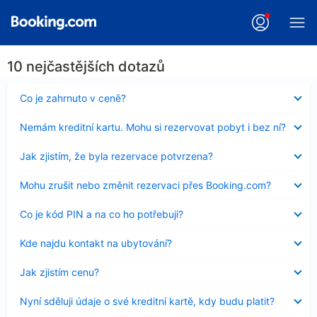
10 nejčastějších dotazů
Obsah
Co je zahrnuto v ceně?
byl
skryt
Obsah
Nemám kreditní kartu. Mohu si rezervovat pobyt i bez ní?
byl
skryt
Obsah
Jak zjistím, že byla rezervace potvrzena?
byl
skryt
Obsah
Mohu zrušit nebo změnit rezervaci přes Booking.com?
byl
skryt
Obsah
Co je kód PIN a na co ho potřebuji?
byl
skryt
Obsah
Kde najdu kontakt na ubytování?
byl
skryt
Obsah
Jak zjistím cenu?
byl
skryt
Obsah
Nyní sděluji údaje o své kreditní kartě, kdy budu platit?
byl