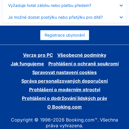
skryt
Obsah
Vyžaduje hotel zálohu nebo platbu předem?
byl
skryt
Obsah
Je možné dostat postýlku nebo přistýlku pro dítě?
byl
skryt
Registrace ubytování
Verze pro PC
Všeobecné podmínky
Jak fungujeme
Prohlášení o ochraně soukromí
Spravovat nastavení cookies
Správa personalizovaných doporučení
Prohlášení o moderním otroctví
Prohlášení o dodržování lidských práv
O Booking.com
Copyright © 1996–2026 Booking.com™. Všechna
práva vyhrazena.