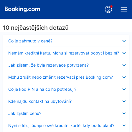
10 nejčastějších dotazů
Obsah
Co je zahrnuto v ceně?
byl
skryt
Obsah
Nemám kreditní kartu. Mohu si rezervovat pobyt i bez ní?
byl
skryt
Obsah
Jak zjistím, že byla rezervace potvrzena?
byl
skryt
Obsah
Mohu zrušit nebo změnit rezervaci přes Booking.com?
byl
skryt
Obsah
Co je kód PIN a na co ho potřebuji?
byl
skryt
Obsah
Kde najdu kontakt na ubytování?
byl
skryt
Obsah
Jak zjistím cenu?
byl
skryt
Obsah
Nyní sděluji údaje o své kreditní kartě, kdy budu platit?
byl