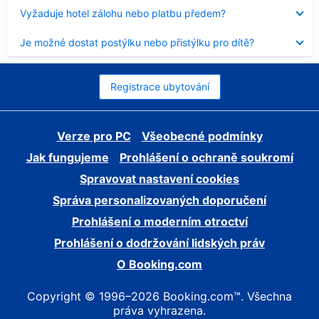
skryt
Obsah
Vyžaduje hotel zálohu nebo platbu předem?
byl
skryt
Obsah
Je možné dostat postýlku nebo přistýlku pro dítě?
byl
skryt
Registrace ubytování
Verze pro PC
Všeobecné podmínky
Jak fungujeme
Prohlášení o ochraně soukromí
Spravovat nastavení cookies
Správa personalizovaných doporučení
Prohlášení o moderním otroctví
Prohlášení o dodržování lidských práv
O Booking.com
Copyright © 1996–2026 Booking.com™. Všechna
práva vyhrazena.