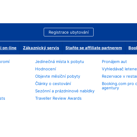
Registrace ubytování
 on-line
Zákaznický servis
Staňte se affiliate partnerem
Book
kromí
Jedinečná místa k pobytu
Pronájem aut
Hodnocení
Vyhledávač leten
Objevte měsíční pobyty
Rezervace v resta
Články o cestování
Booking.com pro 
agentury
Sezónní a prázdninové nabídky
sts
Traveller Review Awards