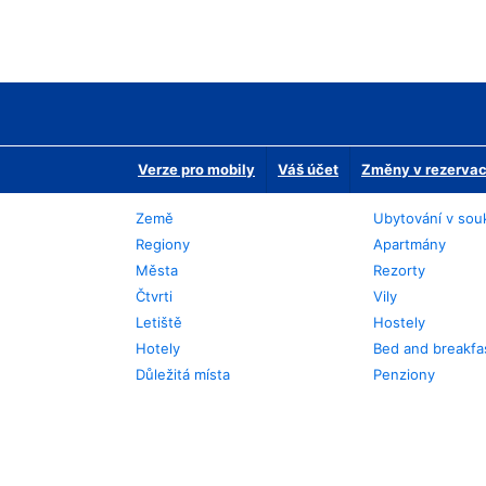
Verze pro mobily
Váš účet
Změny v rezervaci
Země
Ubytování v sou
Regiony
Apartmány
Města
Rezorty
Čtvrti
Vily
Letiště
Hostely
Hotely
Bed and breakfa
Důležitá místa
Penziony