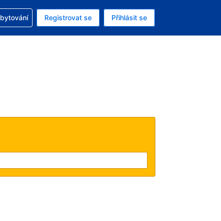
zervací
ubytování
Registrovat se
Přihlásit se
ná měna: Česká koruna
ě zvolený jazyk: V češtině