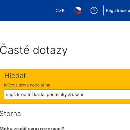
CZK
Asistence s re
Registrace 
Vyberte si měnu. Aktuálně zvole
Vyberte si jazyk. Aktuáln
Časté dotazy
Hledat
Klíčová slova nebo téma
Storna
Mohu zrušit svou rezervaci?