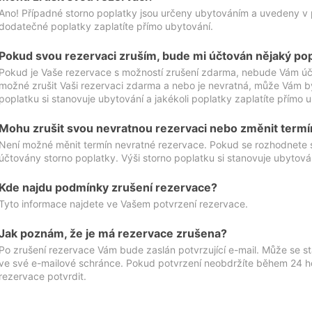
Ano! Případné storno poplatky jsou určeny ubytováním a uvedeny v 
dodatečné poplatky zaplatíte přímo ubytování.
Pokud svou rezervaci zruším, bude mi účtován nějaký po
Pokud je Vaše rezervace s možností zrušení zdarma, nebude Vám účt
možné zrušit Vaši rezervaci zdarma a nebo je nevratná, může Vám bý
poplatku si stanovuje ubytování a jakékoli poplatky zaplatíte přímo 
Mohu zrušit svou nevratnou rezervaci nebo změnit termí
Není možné měnit termín nevratné rezervace. Pokud se rozhodnete 
účtovány storno poplatky. Výši storno poplatku si stanovuje ubytován
Kde najdu podmínky zrušení rezervace?
Tyto informace najdete ve Vašem potvrzení rezervace.
Jak poznám, že je má rezervace zrušena?
Po zrušení rezervace Vám bude zaslán potvrzující e-mail. Může se st
ve své e-mailové schránce. Pokud potvrzení neobdržíte během 24 hod
rezervace potvrdit.