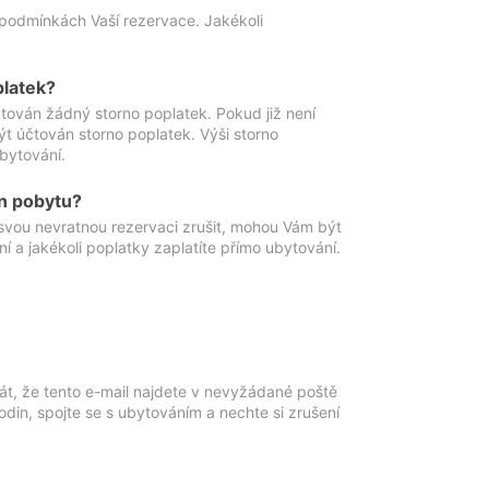
podmínkách Vaší rezervace. Jakékoli
platek?
ován žádný storno poplatek. Pokud již není
t účtován storno poplatek. Výši storno
ubytování.
n pobytu?
svou nevratnou rezervaci zrušit, mohou Vám být
í a jakékoli poplatky zaplatíte přímo ubytování.
át, že tento e-mail najdete v nevyžádané poště
in, spojte se s ubytováním a nechte si zrušení