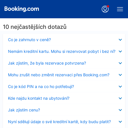
10 nejčastějších dotazů
Obsah
Co je zahrnuto v ceně?
byl
skryt
Obsah
Nemám kreditní kartu. Mohu si rezervovat pobyt i bez ní?
byl
skryt
Obsah
Jak zjistím, že byla rezervace potvrzena?
byl
skryt
Obsah
Mohu zrušit nebo změnit rezervaci přes Booking.com?
byl
skryt
Obsah
Co je kód PIN a na co ho potřebuji?
byl
skryt
Obsah
Kde najdu kontakt na ubytování?
byl
skryt
Obsah
Jak zjistím cenu?
byl
skryt
Obsah
Nyní sděluji údaje o své kreditní kartě, kdy budu platit?
byl