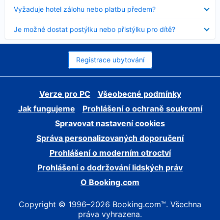
skryt
Obsah
Vyžaduje hotel zálohu nebo platbu předem?
byl
skryt
Obsah
Je možné dostat postýlku nebo přistýlku pro dítě?
byl
skryt
Registrace ubytování
Verze pro PC
Všeobecné podmínky
Jak fungujeme
Prohlášení o ochraně soukromí
Spravovat nastavení cookies
Správa personalizovaných doporučení
Prohlášení o moderním otroctví
Prohlášení o dodržování lidských práv
O Booking.com
Copyright © 1996–2026 Booking.com™. Všechna
práva vyhrazena.