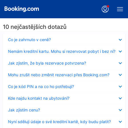
10 nejčastějších dotazů
Obsah
Co je zahrnuto v ceně?
byl
skryt
Obsah
Nemám kreditní kartu. Mohu si rezervovat pobyt i bez ní?
byl
skryt
Obsah
Jak zjistím, že byla rezervace potvrzena?
byl
skryt
Obsah
Mohu zrušit nebo změnit rezervaci přes Booking.com?
byl
skryt
Obsah
Co je kód PIN a na co ho potřebuji?
byl
skryt
Obsah
Kde najdu kontakt na ubytování?
byl
skryt
Obsah
Jak zjistím cenu?
byl
skryt
Obsah
Nyní sděluji údaje o své kreditní kartě, kdy budu platit?
byl