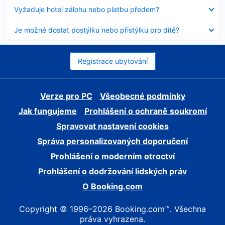
skryt
Obsah
Vyžaduje hotel zálohu nebo platbu předem?
byl
skryt
Obsah
Je možné dostat postýlku nebo přistýlku pro dítě?
byl
skryt
Registrace ubytování
Verze pro PC
Všeobecné podmínky
Jak fungujeme
Prohlášení o ochraně soukromí
Spravovat nastavení cookies
Správa personalizovaných doporučení
Prohlášení o moderním otroctví
Prohlášení o dodržování lidských práv
O Booking.com
Copyright © 1996–2026 Booking.com™. Všechna
práva vyhrazena.