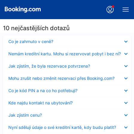
10 nejčastějších dotazů
Obsah
Co je zahrnuto v ceně?
byl
skryt
Obsah
Nemám kreditní kartu. Mohu si rezervovat pobyt i bez ní?
byl
skryt
Obsah
Jak zjistím, že byla rezervace potvrzena?
byl
skryt
Obsah
Mohu zrušit nebo změnit rezervaci přes Booking.com?
byl
skryt
Obsah
Co je kód PIN a na co ho potřebuji?
byl
skryt
Obsah
Kde najdu kontakt na ubytování?
byl
skryt
Obsah
Jak zjistím cenu?
byl
skryt
Obsah
Nyní sděluji údaje o své kreditní kartě, kdy budu platit?
byl