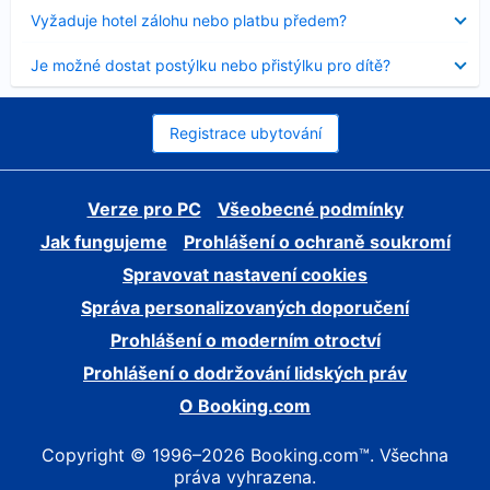
skryt
Obsah
Vyžaduje hotel zálohu nebo platbu předem?
byl
skryt
Obsah
Je možné dostat postýlku nebo přistýlku pro dítě?
byl
skryt
Registrace ubytování
Verze pro PC
Všeobecné podmínky
Jak fungujeme
Prohlášení o ochraně soukromí
Spravovat nastavení cookies
Správa personalizovaných doporučení
Prohlášení o moderním otroctví
Prohlášení o dodržování lidských práv
O Booking.com
Copyright © 1996–2026 Booking.com™. Všechna
práva vyhrazena.