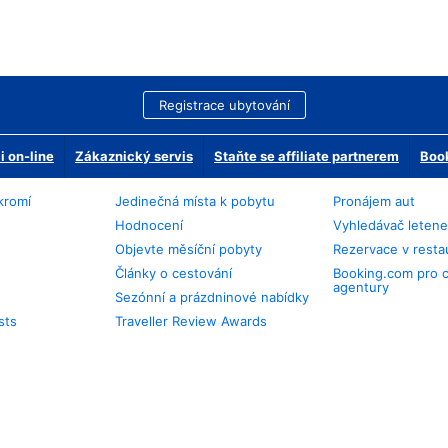
Registrace ubytování
 on-line
Zákaznický servis
Staňte se affiliate partnerem
Book
kromí
Jedinečná místa k pobytu
Pronájem aut
Hodnocení
Vyhledávač leten
Objevte měsíční pobyty
Rezervace v resta
Články o cestování
Booking.com pro 
agentury
Sezónní a prázdninové nabídky
sts
Traveller Review Awards