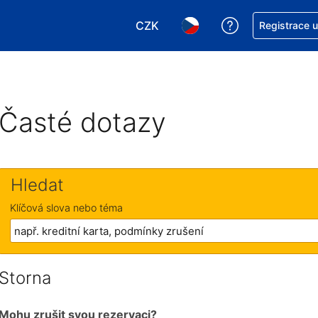
CZK
Asistence s re
Registrace 
Vyberte si měnu. Aktuálně zvole
Vyberte si jazyk. Aktuáln
Časté dotazy
Hledat
Klíčová slova nebo téma
Storna
Mohu zrušit svou rezervaci?