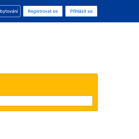
zervací
ubytování
Registrovat se
Přihlásit se
ná měna: Česká koruna
ě zvolený jazyk: V češtině