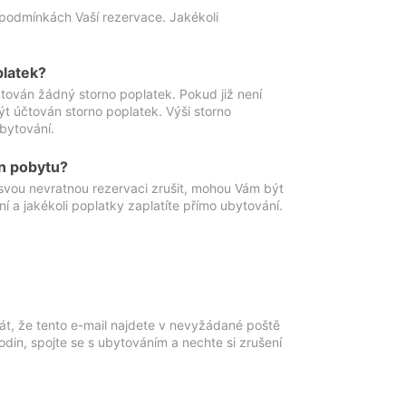
podmínkách Vaší rezervace. Jakékoli
platek?
ován žádný storno poplatek. Pokud již není
t účtován storno poplatek. Výši storno
ubytování.
n pobytu?
svou nevratnou rezervaci zrušit, mohou Vám být
í a jakékoli poplatky zaplatíte přímo ubytování.
át, že tento e-mail najdete v nevyžádané poště
in, spojte se s ubytováním a nechte si zrušení