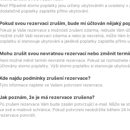
Ano! Případné storno poplatky jsou určeny ubytováním a uvedeny v 
dodatečné poplatky zaplatíte přímo ubytování.
Pokud svou rezervaci zruším, bude mi účtován nějaký po
Pokud je Vaše rezervace s možností zrušení zdarma, nebude Vám účt
možné zrušit Vaši rezervaci zdarma a nebo je nevratná, může Vám bý
poplatku si stanovuje ubytování a jakékoli poplatky zaplatíte přímo 
Mohu zrušit svou nevratnou rezervaci nebo změnit termí
Není možné měnit termín nevratné rezervace. Pokud se rozhodnete 
účtovány storno poplatky. Výši storno poplatku si stanovuje ubytován
Kde najdu podmínky zrušení rezervace?
Tyto informace najdete ve Vašem potvrzení rezervace.
Jak poznám, že je má rezervace zrušena?
Po zrušení rezervace Vám bude zaslán potvrzující e-mail. Může se st
ve své e-mailové schránce. Pokud potvrzení neobdržíte během 24 hod
rezervace potvrdit.