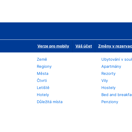
Verze pro mobily
Váš účet
Změny v rezervaci
Země
Ubytování v sou
Regiony
Apartmány
Města
Rezorty
Čtvrti
Vily
Letiště
Hostely
Hotely
Bed and breakfa
Důležitá místa
Penziony