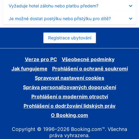
skryt
Obsah
Vyžaduje hotel zálohu nebo platbu předem?
byl
skryt
Obsah
Je možné dostat postýlku nebo přistýlku pro dítě?
byl
skryt
Registrace ubytování
Verze pro PC
Všeobecné podmínky
Jak fungujeme
Prohlášení o ochraně soukromí
Spravovat nastavení cookies
Správa personalizovaných doporučení
Prohlášení o moderním otroctví
Prohlášení o dodržování lidských práv
O Booking.com
Copyright © 1996–2026 Booking.com™. Všechna
práva vyhrazena.