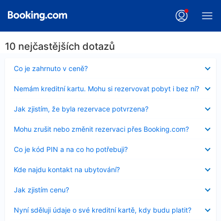
10 nejčastějších dotazů
Obsah
Co je zahrnuto v ceně?
byl
skryt
Obsah
Nemám kreditní kartu. Mohu si rezervovat pobyt i bez ní?
byl
skryt
Obsah
Jak zjistím, že byla rezervace potvrzena?
byl
skryt
Obsah
Mohu zrušit nebo změnit rezervaci přes Booking.com?
byl
skryt
Obsah
Co je kód PIN a na co ho potřebuji?
byl
skryt
Obsah
Kde najdu kontakt na ubytování?
byl
skryt
Obsah
Jak zjistím cenu?
byl
skryt
Obsah
Nyní sděluji údaje o své kreditní kartě, kdy budu platit?
byl