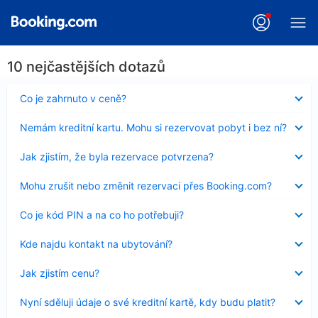
10 nejčastějších dotazů
Obsah
Co je zahrnuto v ceně?
byl
skryt
Obsah
Nemám kreditní kartu. Mohu si rezervovat pobyt i bez ní?
byl
skryt
Obsah
Jak zjistím, že byla rezervace potvrzena?
byl
skryt
Obsah
Mohu zrušit nebo změnit rezervaci přes Booking.com?
byl
skryt
Obsah
Co je kód PIN a na co ho potřebuji?
byl
skryt
Obsah
Kde najdu kontakt na ubytování?
byl
skryt
Obsah
Jak zjistím cenu?
byl
skryt
Obsah
Nyní sděluji údaje o své kreditní kartě, kdy budu platit?
byl