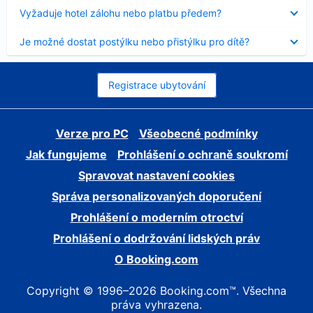
skryt
Obsah
Vyžaduje hotel zálohu nebo platbu předem?
byl
skryt
Obsah
Je možné dostat postýlku nebo přistýlku pro dítě?
byl
skryt
Registrace ubytování
Verze pro PC
Všeobecné podmínky
Jak fungujeme
Prohlášení o ochraně soukromí
Spravovat nastavení cookies
Správa personalizovaných doporučení
Prohlášení o moderním otroctví
Prohlášení o dodržování lidských práv
O Booking.com
Copyright © 1996–2026 Booking.com™. Všechna
práva vyhrazena.