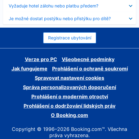
skryt
Obsah
Vyžaduje hotel zálohu nebo platbu předem?
byl
skryt
Obsah
Je možné dostat postýlku nebo přistýlku pro dítě?
byl
skryt
Registrace ubytování
Verze pro PC
Všeobecné podmínky
Jak fungujeme
Prohlášení o ochraně soukromí
Spravovat nastavení cookies
Správa personalizovaných doporučení
Prohlášení o moderním otroctví
Prohlášení o dodržování lidských práv
O Booking.com
Copyright © 1996–2026 Booking.com™. Všechna
práva vyhrazena.