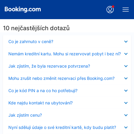
10 nejčastějších dotazů
Obsah
Co je zahrnuto v ceně?
byl
skryt
Obsah
Nemám kreditní kartu. Mohu si rezervovat pobyt i bez ní?
byl
skryt
Obsah
Jak zjistím, že byla rezervace potvrzena?
byl
skryt
Obsah
Mohu zrušit nebo změnit rezervaci přes Booking.com?
byl
skryt
Obsah
Co je kód PIN a na co ho potřebuji?
byl
skryt
Obsah
Kde najdu kontakt na ubytování?
byl
skryt
Obsah
Jak zjistím cenu?
byl
skryt
Obsah
Nyní sděluji údaje o své kreditní kartě, kdy budu platit?
byl