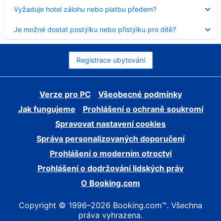
skryt
Obsah
Vyžaduje hotel zálohu nebo platbu předem?
byl
skryt
Obsah
Je možné dostat postýlku nebo přistýlku pro dítě?
byl
skryt
Registrace ubytování
Verze pro PC
Všeobecné podmínky
Jak fungujeme
Prohlášení o ochraně soukromí
Spravovat nastavení cookies
Správa personalizovaných doporučení
Prohlášení o moderním otroctví
Prohlášení o dodržování lidských práv
O Booking.com
Copyright © 1996–2026 Booking.com™. Všechna
práva vyhrazena.