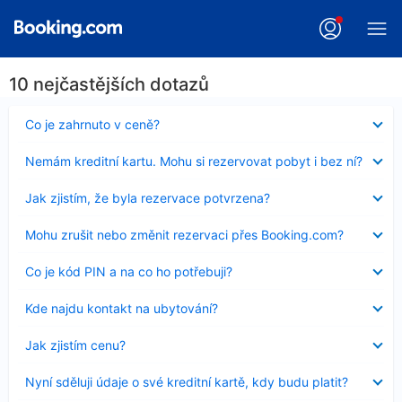
10 nejčastějších dotazů
Obsah
Co je zahrnuto v ceně?
byl
skryt
Obsah
Nemám kreditní kartu. Mohu si rezervovat pobyt i bez ní?
byl
skryt
Obsah
Jak zjistím, že byla rezervace potvrzena?
byl
skryt
Obsah
Mohu zrušit nebo změnit rezervaci přes Booking.com?
byl
skryt
Obsah
Co je kód PIN a na co ho potřebuji?
byl
skryt
Obsah
Kde najdu kontakt na ubytování?
byl
skryt
Obsah
Jak zjistím cenu?
byl
skryt
Obsah
Nyní sděluji údaje o své kreditní kartě, kdy budu platit?
byl