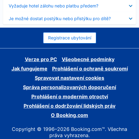
skryt
Obsah
Vyžaduje hotel zálohu nebo platbu předem?
byl
skryt
Obsah
Je možné dostat postýlku nebo přistýlku pro dítě?
byl
skryt
Registrace ubytování
Verze pro PC
Všeobecné podmínky
Jak fungujeme
Prohlášení o ochraně soukromí
Spravovat nastavení cookies
Správa personalizovaných doporučení
Prohlášení o moderním otroctví
Prohlášení o dodržování lidských práv
O Booking.com
Copyright © 1996–2026 Booking.com™. Všechna
práva vyhrazena.