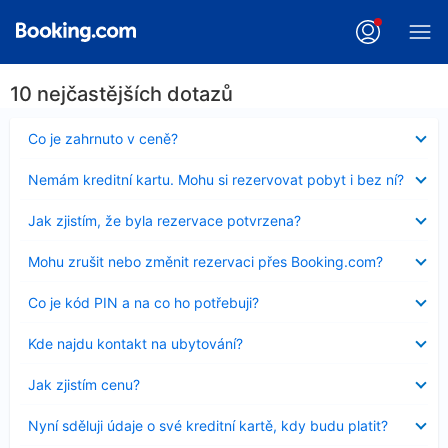
10 nejčastějších dotazů
Obsah
Co je zahrnuto v ceně?
byl
skryt
Obsah
Nemám kreditní kartu. Mohu si rezervovat pobyt i bez ní?
byl
skryt
Obsah
Jak zjistím, že byla rezervace potvrzena?
byl
skryt
Obsah
Mohu zrušit nebo změnit rezervaci přes Booking.com?
byl
skryt
Obsah
Co je kód PIN a na co ho potřebuji?
byl
skryt
Obsah
Kde najdu kontakt na ubytování?
byl
skryt
Obsah
Jak zjistím cenu?
byl
skryt
Obsah
Nyní sděluji údaje o své kreditní kartě, kdy budu platit?
byl