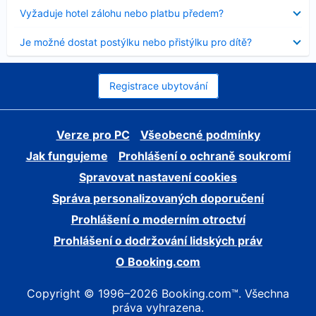
skryt
Obsah
Vyžaduje hotel zálohu nebo platbu předem?
byl
skryt
Obsah
Je možné dostat postýlku nebo přistýlku pro dítě?
byl
skryt
Registrace ubytování
Verze pro PC
Všeobecné podmínky
Jak fungujeme
Prohlášení o ochraně soukromí
Spravovat nastavení cookies
Správa personalizovaných doporučení
Prohlášení o moderním otroctví
Prohlášení o dodržování lidských práv
O Booking.com
Copyright © 1996–2026 Booking.com™. Všechna
práva vyhrazena.