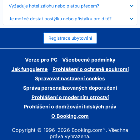
skryt
Obsah
Vyžaduje hotel zálohu nebo platbu předem?
byl
skryt
Obsah
Je možné dostat postýlku nebo přistýlku pro dítě?
byl
skryt
Registrace ubytování
Verze pro PC
Všeobecné podmínky
Jak fungujeme
Prohlášení o ochraně soukromí
Spravovat nastavení cookies
Správa personalizovaných doporučení
Prohlášení o moderním otroctví
Prohlášení o dodržování lidských práv
O Booking.com
Copyright © 1996–2026 Booking.com™. Všechna
práva vyhrazena.