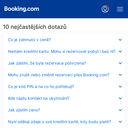
10 nejčastějších dotazů
Obsah
Co je zahrnuto v ceně?
byl
skryt
Obsah
Nemám kreditní kartu. Mohu si rezervovat pobyt i bez ní?
byl
skryt
Obsah
Jak zjistím, že byla rezervace potvrzena?
byl
skryt
Obsah
Mohu zrušit nebo změnit rezervaci přes Booking.com?
byl
skryt
Obsah
Co je kód PIN a na co ho potřebuji?
byl
skryt
Obsah
Kde najdu kontakt na ubytování?
byl
skryt
Obsah
Jak zjistím cenu?
byl
skryt
Obsah
Nyní sděluji údaje o své kreditní kartě, kdy budu platit?
byl