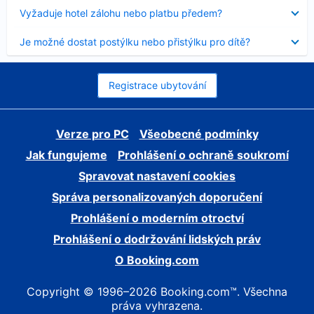
skryt
Obsah
Vyžaduje hotel zálohu nebo platbu předem?
byl
skryt
Obsah
Je možné dostat postýlku nebo přistýlku pro dítě?
byl
skryt
Registrace ubytování
Verze pro PC
Všeobecné podmínky
Jak fungujeme
Prohlášení o ochraně soukromí
Spravovat nastavení cookies
Správa personalizovaných doporučení
Prohlášení o moderním otroctví
Prohlášení o dodržování lidských práv
O Booking.com
Copyright © 1996–2026 Booking.com™. Všechna
práva vyhrazena.