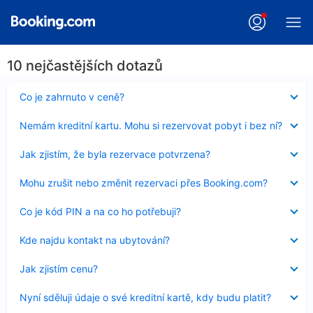
10 nejčastějších dotazů
Obsah
Co je zahrnuto v ceně?
byl
skryt
Obsah
Nemám kreditní kartu. Mohu si rezervovat pobyt i bez ní?
byl
skryt
Obsah
Jak zjistím, že byla rezervace potvrzena?
byl
skryt
Obsah
Mohu zrušit nebo změnit rezervaci přes Booking.com?
byl
skryt
Obsah
Co je kód PIN a na co ho potřebuji?
byl
skryt
Obsah
Kde najdu kontakt na ubytování?
byl
skryt
Obsah
Jak zjistím cenu?
byl
skryt
Obsah
Nyní sděluji údaje o své kreditní kartě, kdy budu platit?
byl