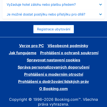
skryt
Obsah
Vyžaduje hotel zálohu nebo platbu předem?
byl
skryt
Obsah
Je možné dostat postýlku nebo přistýlku pro dítě?
byl
skryt
Registrace ubytování
Verze pro PC
Všeobecné podmínky
Jak fungujeme
Prohlášení o ochraně soukromí
Spravovat nastavení cookies
Správa personalizovaných doporučení
Prohlášení o moderním otroctví
Prohlášení o dodržování lidských práv
O Booking.com
Copyright © 1996–2026 Booking.com™. Všechna
práva vyhrazena.