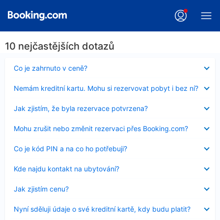
10 nejčastějších dotazů
Obsah
Co je zahrnuto v ceně?
byl
skryt
Obsah
Nemám kreditní kartu. Mohu si rezervovat pobyt i bez ní?
byl
skryt
Obsah
Jak zjistím, že byla rezervace potvrzena?
byl
skryt
Obsah
Mohu zrušit nebo změnit rezervaci přes Booking.com?
byl
skryt
Obsah
Co je kód PIN a na co ho potřebuji?
byl
skryt
Obsah
Kde najdu kontakt na ubytování?
byl
skryt
Obsah
Jak zjistím cenu?
byl
skryt
Obsah
Nyní sděluji údaje o své kreditní kartě, kdy budu platit?
byl