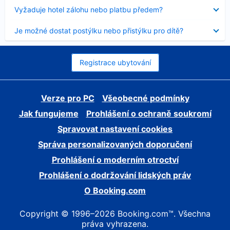
skryt
Obsah
Vyžaduje hotel zálohu nebo platbu předem?
byl
skryt
Obsah
Je možné dostat postýlku nebo přistýlku pro dítě?
byl
skryt
Registrace ubytování
Verze pro PC
Všeobecné podmínky
Jak fungujeme
Prohlášení o ochraně soukromí
Spravovat nastavení cookies
Správa personalizovaných doporučení
Prohlášení o moderním otroctví
Prohlášení o dodržování lidských práv
O Booking.com
Copyright © 1996–2026 Booking.com™. Všechna
práva vyhrazena.