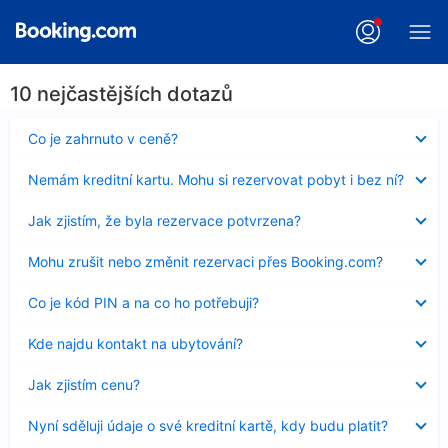
10 nejčastějších dotazů
Obsah
Co je zahrnuto v ceně?
byl
skryt
Obsah
Nemám kreditní kartu. Mohu si rezervovat pobyt i bez ní?
byl
skryt
Obsah
Jak zjistím, že byla rezervace potvrzena?
byl
skryt
Obsah
Mohu zrušit nebo změnit rezervaci přes Booking.com?
byl
skryt
Obsah
Co je kód PIN a na co ho potřebuji?
byl
skryt
Obsah
Kde najdu kontakt na ubytování?
byl
skryt
Obsah
Jak zjistím cenu?
byl
skryt
Obsah
Nyní sděluji údaje o své kreditní kartě, kdy budu platit?
byl