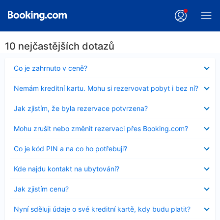
10 nejčastějších dotazů
Obsah
Co je zahrnuto v ceně?
byl
skryt
Obsah
Nemám kreditní kartu. Mohu si rezervovat pobyt i bez ní?
byl
skryt
Obsah
Jak zjistím, že byla rezervace potvrzena?
byl
skryt
Obsah
Mohu zrušit nebo změnit rezervaci přes Booking.com?
byl
skryt
Obsah
Co je kód PIN a na co ho potřebuji?
byl
skryt
Obsah
Kde najdu kontakt na ubytování?
byl
skryt
Obsah
Jak zjistím cenu?
byl
skryt
Obsah
Nyní sděluji údaje o své kreditní kartě, kdy budu platit?
byl