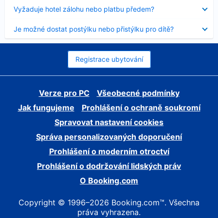
skryt
Obsah
Vyžaduje hotel zálohu nebo platbu předem?
byl
skryt
Obsah
Je možné dostat postýlku nebo přistýlku pro dítě?
byl
skryt
Registrace ubytování
Verze pro PC
Všeobecné podmínky
Jak fungujeme
Prohlášení o ochraně soukromí
Spravovat nastavení cookies
Správa personalizovaných doporučení
Prohlášení o moderním otroctví
Prohlášení o dodržování lidských práv
O Booking.com
Copyright © 1996–2026 Booking.com™. Všechna
práva vyhrazena.