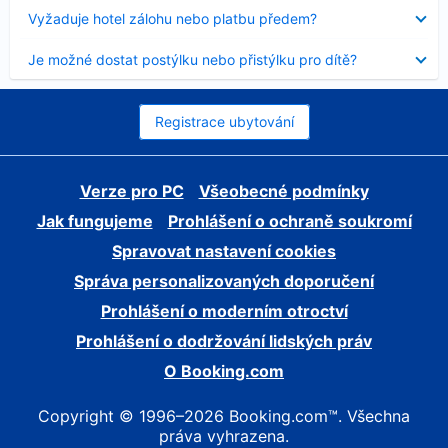
skryt
Obsah
Vyžaduje hotel zálohu nebo platbu předem?
byl
skryt
Obsah
Je možné dostat postýlku nebo přistýlku pro dítě?
byl
skryt
Registrace ubytování
Verze pro PC
Všeobecné podmínky
Jak fungujeme
Prohlášení o ochraně soukromí
Spravovat nastavení cookies
Správa personalizovaných doporučení
Prohlášení o moderním otroctví
Prohlášení o dodržování lidských práv
O Booking.com
Copyright © 1996–2026 Booking.com™. Všechna
práva vyhrazena.