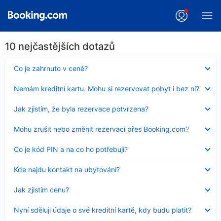
10 nejčastějších dotazů
Obsah
Co je zahrnuto v ceně?
byl
skryt
Obsah
Nemám kreditní kartu. Mohu si rezervovat pobyt i bez ní?
byl
skryt
Obsah
Jak zjistím, že byla rezervace potvrzena?
byl
skryt
Obsah
Mohu zrušit nebo změnit rezervaci přes Booking.com?
byl
skryt
Obsah
Co je kód PIN a na co ho potřebuji?
byl
skryt
Obsah
Kde najdu kontakt na ubytování?
byl
skryt
Obsah
Jak zjistím cenu?
byl
skryt
Obsah
Nyní sděluji údaje o své kreditní kartě, kdy budu platit?
byl