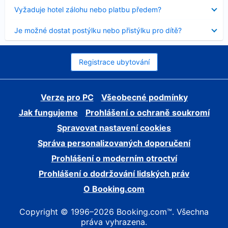
skryt
Obsah
Vyžaduje hotel zálohu nebo platbu předem?
byl
skryt
Obsah
Je možné dostat postýlku nebo přistýlku pro dítě?
byl
skryt
Registrace ubytování
Verze pro PC
Všeobecné podmínky
Jak fungujeme
Prohlášení o ochraně soukromí
Spravovat nastavení cookies
Správa personalizovaných doporučení
Prohlášení o moderním otroctví
Prohlášení o dodržování lidských práv
O Booking.com
Copyright © 1996–2026 Booking.com™. Všechna
práva vyhrazena.