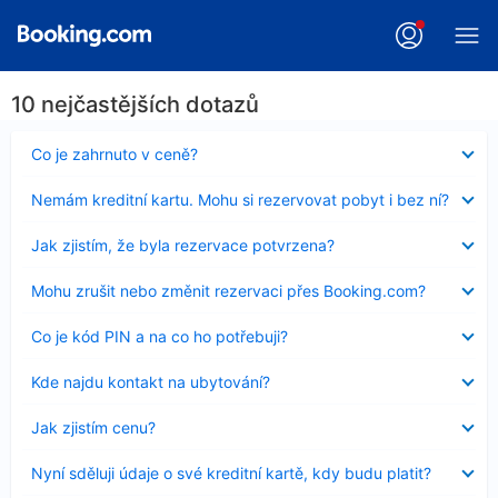
10 nejčastějších dotazů
Obsah
Co je zahrnuto v ceně?
byl
skryt
Obsah
Nemám kreditní kartu. Mohu si rezervovat pobyt i bez ní?
byl
skryt
Obsah
Jak zjistím, že byla rezervace potvrzena?
byl
skryt
Obsah
Mohu zrušit nebo změnit rezervaci přes Booking.com?
byl
skryt
Obsah
Co je kód PIN a na co ho potřebuji?
byl
skryt
Obsah
Kde najdu kontakt na ubytování?
byl
skryt
Obsah
Jak zjistím cenu?
byl
skryt
Obsah
Nyní sděluji údaje o své kreditní kartě, kdy budu platit?
byl