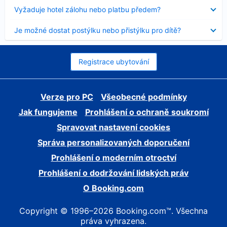
skryt
Obsah
Vyžaduje hotel zálohu nebo platbu předem?
byl
skryt
Obsah
Je možné dostat postýlku nebo přistýlku pro dítě?
byl
skryt
Registrace ubytování
Verze pro PC
Všeobecné podmínky
Jak fungujeme
Prohlášení o ochraně soukromí
Spravovat nastavení cookies
Správa personalizovaných doporučení
Prohlášení o moderním otroctví
Prohlášení o dodržování lidských práv
O Booking.com
Copyright © 1996–2026 Booking.com™. Všechna
práva vyhrazena.