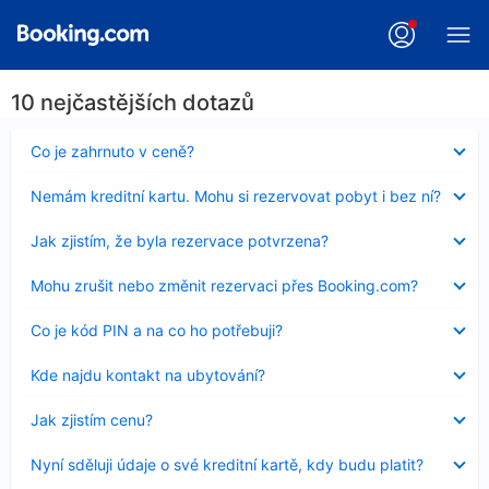
10 nejčastějších dotazů
Obsah
Co je zahrnuto v ceně?
byl
skryt
Obsah
Nemám kreditní kartu. Mohu si rezervovat pobyt i bez ní?
byl
skryt
Obsah
Jak zjistím, že byla rezervace potvrzena?
byl
skryt
Obsah
Mohu zrušit nebo změnit rezervaci přes Booking.com?
byl
skryt
Obsah
Co je kód PIN a na co ho potřebuji?
byl
skryt
Obsah
Kde najdu kontakt na ubytování?
byl
skryt
Obsah
Jak zjistím cenu?
byl
skryt
Obsah
Nyní sděluji údaje o své kreditní kartě, kdy budu platit?
byl