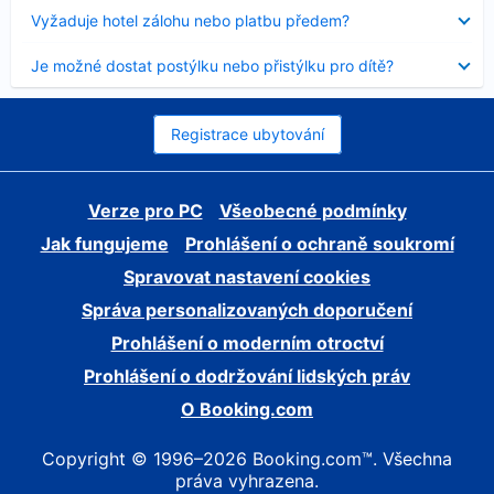
skryt
Obsah
Vyžaduje hotel zálohu nebo platbu předem?
byl
skryt
Obsah
Je možné dostat postýlku nebo přistýlku pro dítě?
byl
skryt
Registrace ubytování
Verze pro PC
Všeobecné podmínky
Jak fungujeme
Prohlášení o ochraně soukromí
Spravovat nastavení cookies
Správa personalizovaných doporučení
Prohlášení o moderním otroctví
Prohlášení o dodržování lidských práv
O Booking.com
Copyright © 1996–2026 Booking.com™. Všechna
práva vyhrazena.