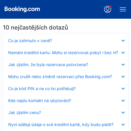
10 nejčastějších dotazů
Obsah
Co je zahrnuto v ceně?
byl
skryt
Obsah
Nemám kreditní kartu. Mohu si rezervovat pobyt i bez ní?
byl
skryt
Obsah
Jak zjistím, že byla rezervace potvrzena?
byl
skryt
Obsah
Mohu zrušit nebo změnit rezervaci přes Booking.com?
byl
skryt
Obsah
Co je kód PIN a na co ho potřebuji?
byl
skryt
Obsah
Kde najdu kontakt na ubytování?
byl
skryt
Obsah
Jak zjistím cenu?
byl
skryt
Obsah
Nyní sděluji údaje o své kreditní kartě, kdy budu platit?
byl