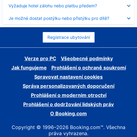
skryt
Obsah
Vyžaduje hotel zálohu nebo platbu předem?
byl
skryt
Obsah
Je možné dostat postýlku nebo přistýlku pro dítě?
byl
skryt
Registrace ubytování
Verze pro PC
Všeobecné podmínky
Jak fungujeme
Prohlášení o ochraně soukromí
Spravovat nastavení cookies
Správa personalizovaných doporučení
Prohlášení o moderním otroctví
Prohlášení o dodržování lidských práv
O Booking.com
Copyright © 1996–2026 Booking.com™. Všechna
práva vyhrazena.