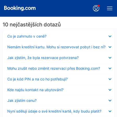
10 nejčastějších dotazů
Obsah
Co je zahrnuto v ceně?
byl
skryt
Obsah
Nemám kreditní kartu. Mohu si rezervovat pobyt i bez ní?
byl
skryt
Obsah
Jak zjistím, že byla rezervace potvrzena?
byl
skryt
Obsah
Mohu zrušit nebo změnit rezervaci přes Booking.com?
byl
skryt
Obsah
Co je kód PIN a na co ho potřebuji?
byl
skryt
Obsah
Kde najdu kontakt na ubytování?
byl
skryt
Obsah
Jak zjistím cenu?
byl
skryt
Obsah
Nyní sděluji údaje o své kreditní kartě, kdy budu platit?
byl