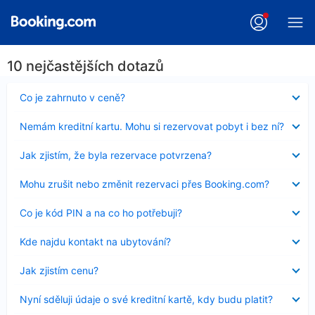
10 nejčastějších dotazů
Obsah
Co je zahrnuto v ceně?
byl
skryt
Obsah
Nemám kreditní kartu. Mohu si rezervovat pobyt i bez ní?
byl
skryt
Obsah
Jak zjistím, že byla rezervace potvrzena?
byl
skryt
Obsah
Mohu zrušit nebo změnit rezervaci přes Booking.com?
byl
skryt
Obsah
Co je kód PIN a na co ho potřebuji?
byl
skryt
Obsah
Kde najdu kontakt na ubytování?
byl
skryt
Obsah
Jak zjistím cenu?
byl
skryt
Obsah
Nyní sděluji údaje o své kreditní kartě, kdy budu platit?
byl