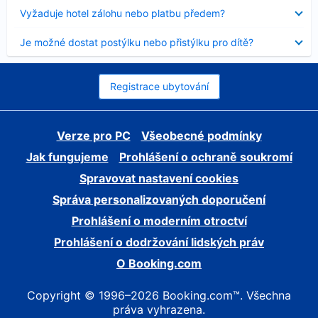
skryt
Obsah
Vyžaduje hotel zálohu nebo platbu předem?
byl
skryt
Obsah
Je možné dostat postýlku nebo přistýlku pro dítě?
byl
skryt
Registrace ubytování
Verze pro PC
Všeobecné podmínky
Jak fungujeme
Prohlášení o ochraně soukromí
Spravovat nastavení cookies
Správa personalizovaných doporučení
Prohlášení o moderním otroctví
Prohlášení o dodržování lidských práv
O Booking.com
Copyright © 1996–2026 Booking.com™. Všechna
práva vyhrazena.