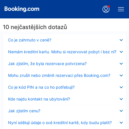
10 nejčastějších dotazů
Obsah
Co je zahrnuto v ceně?
byl
skryt
Obsah
Nemám kreditní kartu. Mohu si rezervovat pobyt i bez ní?
byl
skryt
Obsah
Jak zjistím, že byla rezervace potvrzena?
byl
skryt
Obsah
Mohu zrušit nebo změnit rezervaci přes Booking.com?
byl
skryt
Obsah
Co je kód PIN a na co ho potřebuji?
byl
skryt
Obsah
Kde najdu kontakt na ubytování?
byl
skryt
Obsah
Jak zjistím cenu?
byl
skryt
Obsah
Nyní sděluji údaje o své kreditní kartě, kdy budu platit?
byl