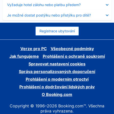
skryt
Obsah
Vyžaduje hotel zálohu nebo platbu předem?
byl
skryt
Obsah
Je možné dostat postýlku nebo přistýlku pro dítě?
byl
skryt
Registrace ubytování
Verze pro PC
Všeobecné podmínky
Jak fungujeme
Prohlášení o ochraně soukromí
Spravovat nastavení cookies
Správa personalizovaných doporučení
Prohlášení o moderním otroctví
Prohlášení o dodržování lidských práv
O Booking.com
Copyright © 1996–2026 Booking.com™. Všechna
práva vyhrazena.