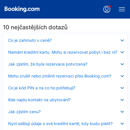
10 nejčastějších dotazů
Obsah
Co je zahrnuto v ceně?
byl
skryt
Obsah
Nemám kreditní kartu. Mohu si rezervovat pobyt i bez ní?
byl
skryt
Obsah
Jak zjistím, že byla rezervace potvrzena?
byl
skryt
Obsah
Mohu zrušit nebo změnit rezervaci přes Booking.com?
byl
skryt
Obsah
Co je kód PIN a na co ho potřebuji?
byl
skryt
Obsah
Kde najdu kontakt na ubytování?
byl
skryt
Obsah
Jak zjistím cenu?
byl
skryt
Obsah
Nyní sděluji údaje o své kreditní kartě, kdy budu platit?
byl