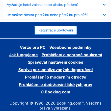
skryt
Obsah
Vyžaduje hotel zálohu nebo platbu předem?
byl
skryt
Obsah
Je možné dostat postýlku nebo přistýlku pro dítě?
byl
skryt
Registrace ubytování
Verze pro PC
Všeobecné podmínky
Jak fungujeme
Prohlášení o ochraně soukromí
Spravovat nastavení cookies
Správa personalizovaných doporučení
Prohlášení o moderním otroctví
Prohlášení o dodržování lidských práv
O Booking.com
Copyright © 1996–2026 Booking.com™. Všechna
práva vyhrazena.