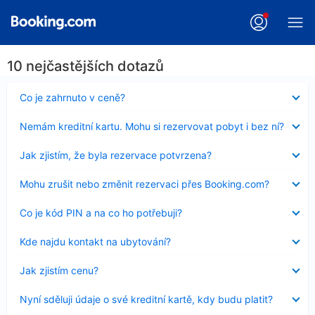
10 nejčastějších dotazů
Obsah
Co je zahrnuto v ceně?
byl
skryt
Obsah
Nemám kreditní kartu. Mohu si rezervovat pobyt i bez ní?
byl
skryt
Obsah
Jak zjistím, že byla rezervace potvrzena?
byl
skryt
Obsah
Mohu zrušit nebo změnit rezervaci přes Booking.com?
byl
skryt
Obsah
Co je kód PIN a na co ho potřebuji?
byl
skryt
Obsah
Kde najdu kontakt na ubytování?
byl
skryt
Obsah
Jak zjistím cenu?
byl
skryt
Obsah
Nyní sděluji údaje o své kreditní kartě, kdy budu platit?
byl