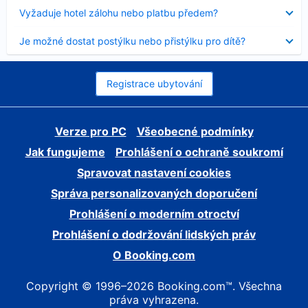
skryt
Obsah
Vyžaduje hotel zálohu nebo platbu předem?
byl
skryt
Obsah
Je možné dostat postýlku nebo přistýlku pro dítě?
byl
skryt
Registrace ubytování
Verze pro PC
Všeobecné podmínky
Jak fungujeme
Prohlášení o ochraně soukromí
Spravovat nastavení cookies
Správa personalizovaných doporučení
Prohlášení o moderním otroctví
Prohlášení o dodržování lidských práv
O Booking.com
Copyright © 1996–2026 Booking.com™. Všechna
práva vyhrazena.