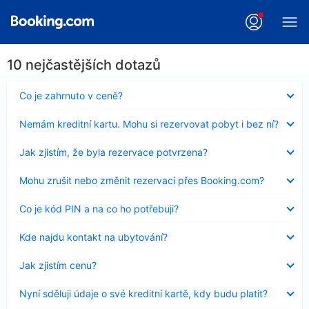
10 nejčastějších dotazů
Obsah
Co je zahrnuto v ceně?
byl
skryt
Obsah
Nemám kreditní kartu. Mohu si rezervovat pobyt i bez ní?
byl
skryt
Obsah
Jak zjistím, že byla rezervace potvrzena?
byl
skryt
Obsah
Mohu zrušit nebo změnit rezervaci přes Booking.com?
byl
skryt
Obsah
Co je kód PIN a na co ho potřebuji?
byl
skryt
Obsah
Kde najdu kontakt na ubytování?
byl
skryt
Obsah
Jak zjistím cenu?
byl
skryt
Obsah
Nyní sděluji údaje o své kreditní kartě, kdy budu platit?
byl