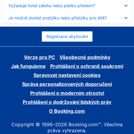
skryt
Obsah
Vyžaduje hotel zálohu nebo platbu předem?
byl
skryt
Obsah
Je možné dostat postýlku nebo přistýlku pro dítě?
byl
skryt
Registrace ubytování
Verze pro PC
Všeobecné podmínky
Jak fungujeme
Prohlášení o ochraně soukromí
Spravovat nastavení cookies
Správa personalizovaných doporučení
Prohlášení o moderním otroctví
Prohlášení o dodržování lidských práv
O Booking.com
Copyright © 1996–2026 Booking.com™. Všechna
práva vyhrazena.