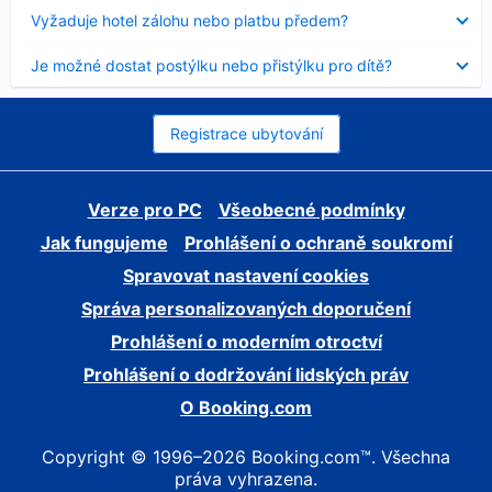
skryt
Obsah
Vyžaduje hotel zálohu nebo platbu předem?
byl
skryt
Obsah
Je možné dostat postýlku nebo přistýlku pro dítě?
byl
skryt
Registrace ubytování
Verze pro PC
Všeobecné podmínky
Jak fungujeme
Prohlášení o ochraně soukromí
Spravovat nastavení cookies
Správa personalizovaných doporučení
Prohlášení o moderním otroctví
Prohlášení o dodržování lidských práv
O Booking.com
Copyright © 1996–2026 Booking.com™. Všechna
práva vyhrazena.