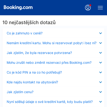
10 nejčastějších dotazů
Obsah
Co je zahrnuto v ceně?
byl
skryt
Obsah
Nemám kreditní kartu. Mohu si rezervovat pobyt i bez ní?
byl
skryt
Obsah
Jak zjistím, že byla rezervace potvrzena?
byl
skryt
Obsah
Mohu zrušit nebo změnit rezervaci přes Booking.com?
byl
skryt
Obsah
Co je kód PIN a na co ho potřebuji?
byl
skryt
Obsah
Kde najdu kontakt na ubytování?
byl
skryt
Obsah
Jak zjistím cenu?
byl
skryt
Obsah
Nyní sděluji údaje o své kreditní kartě, kdy budu platit?
byl