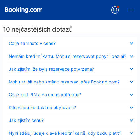
10 nejčastějších dotazů
Obsah
Co je zahrnuto v ceně?
byl
skryt
Obsah
Nemám kreditní kartu. Mohu si rezervovat pobyt i bez ní?
byl
skryt
Obsah
Jak zjistím, že byla rezervace potvrzena?
byl
skryt
Obsah
Mohu zrušit nebo změnit rezervaci přes Booking.com?
byl
skryt
Obsah
Co je kód PIN a na co ho potřebuji?
byl
skryt
Obsah
Kde najdu kontakt na ubytování?
byl
skryt
Obsah
Jak zjistím cenu?
byl
skryt
Obsah
Nyní sděluji údaje o své kreditní kartě, kdy budu platit?
byl