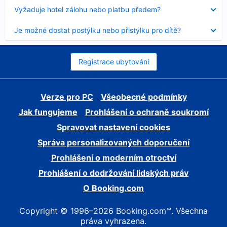
skryt
Obsah
Vyžaduje hotel zálohu nebo platbu předem?
byl
skryt
Obsah
Je možné dostat postýlku nebo přistýlku pro dítě?
byl
skryt
Registrace ubytování
Verze pro PC
Všeobecné podmínky
Jak fungujeme
Prohlášení o ochraně soukromí
Spravovat nastavení cookies
Správa personalizovaných doporučení
Prohlášení o moderním otroctví
Prohlášení o dodržování lidských práv
O Booking.com
Copyright © 1996–2026 Booking.com™. Všechna
práva vyhrazena.