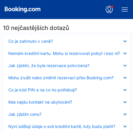
10 nejčastějších dotazů
Obsah
Co je zahrnuto v ceně?
byl
skryt
Obsah
Nemám kreditní kartu. Mohu si rezervovat pobyt i bez ní?
byl
skryt
Obsah
Jak zjistím, že byla rezervace potvrzena?
byl
skryt
Obsah
Mohu zrušit nebo změnit rezervaci přes Booking.com?
byl
skryt
Obsah
Co je kód PIN a na co ho potřebuji?
byl
skryt
Obsah
Kde najdu kontakt na ubytování?
byl
skryt
Obsah
Jak zjistím cenu?
byl
skryt
Obsah
Nyní sděluji údaje o své kreditní kartě, kdy budu platit?
byl